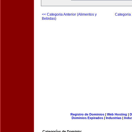
<< Categoria Anterior (Alimentos y
Categoria 
Bebidas)
Registro de Dominios
|
Web Hosting
|
D
Dominios Expirados
|
Industrias
|
Indu
Categorías de Dominio: