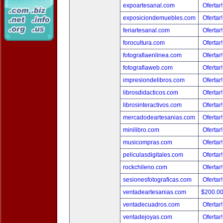
expoartesanal.com
Ofertar
exposiciondemuebles.com
Ofertar
feriartesanal.com
Ofertar
forocultura.com
Ofertar
fotografiaenlinea.com
Ofertar
fotografiaweb.com
Ofertar
impresiondelibros.com
Ofertar
librosdidacticos.com
Ofertar
librosinteractivos.com
Ofertar
mercadodeartesanias.com
Ofertar
minilibro.com
Ofertar
musicompras.com
Ofertar
peliculasdigitales.com
Ofertar
rockchileno.com
Ofertar
sesionesfotograficas.com
Ofertar
ventadeartesanias.com
$200.0
ventadecuadros.com
Ofertar
ventadejoyas.com
Ofertar