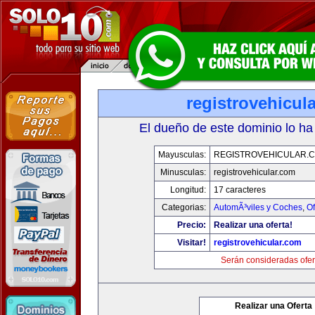
registrovehicul
El dueño de este dominio lo ha
Mayusculas:
REGISTROVEHICULAR.
Minusculas:
registrovehicular.com
Longitud:
17 caracteres
Categorias:
AutomÃ³viles y Coches
,
Of
Precio:
Realizar una oferta!
Visitar!
registrovehicular.com
Serán consideradas ofer
Realizar una Oferta