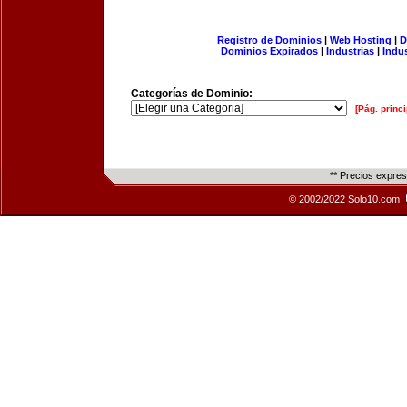
Registro de Dominios
|
Web Hosting
|
D
Dominios Expirados
|
Industrias
|
Indu
Categorías de Dominio:
[Pág. princi
** Precios expre
© 2002/2022 Solo10.com