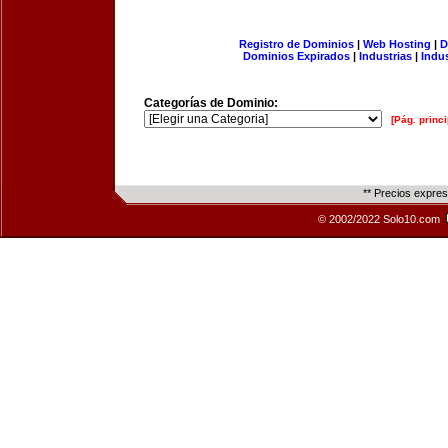
Registro de Dominios
|
Web Hosting
|
D
Dominios Expirados
|
Industrias
|
Indu
Categorías de Dominio:
[Pág. princi
** Precios expre
© 2002/2022 Solo10.com