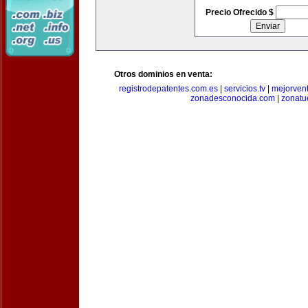
Precio Ofrecido $
Otros dominios en venta:
registrodepatentes.com.es
|
servicios.tv
|
mejorven
zonadesconocida.com
|
zonatu