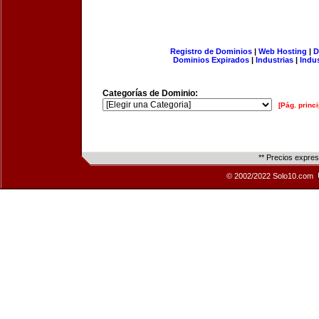
Registro de Dominios
|
Web Hosting
|
D
Dominios Expirados
|
Industrias
|
Indu
Categorías de Dominio:
[Pág. princi
** Precios expre
© 2002/2022 Solo10.com