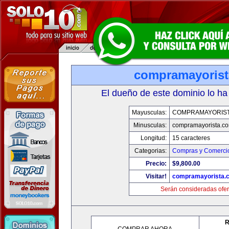
compramayoris
El dueño de este dominio lo ha
Mayusculas:
COMPRAMAYORIS
Minusculas:
compramayorista.c
Longitud:
15 caracteres
Categorias:
Compras y Comercio
Precio:
$9,800.00
Visitar!
compramayorista.
Serán consideradas ofer
R