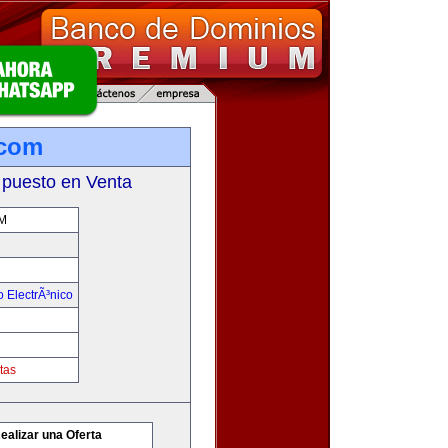
com
 puesto en Venta
M
 ElectrÃ³nico
tas
ealizar una Oferta