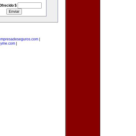
Ofrecido $
empresadeseguros.com
|
pyme.com
|