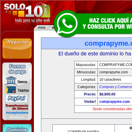
comprapyme.
El dueño de este dominio lo ha
Mayusculas:
COMPRAPYME.CO
Minusculas:
comprapyme.com
Longitud:
10 caracteres
Categorias:
Compras y Comercio
Precio:
$8,900.00
Visitar!
comprapyme.com
Serán consideradas ofer
R