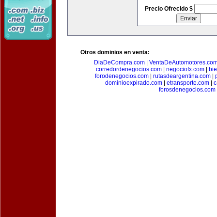
Precio Ofrecido $
Otros dominios en venta:
DiaDeCompra.com
|
VentaDeAutomotores.co
corredordenegocios.com
|
negociofx.com
|
bi
forodenegocios.com
|
rutasdeargentina.com
|
dominioexpirado.com
|
etransporte.com
|
c
forosdenegocios.com