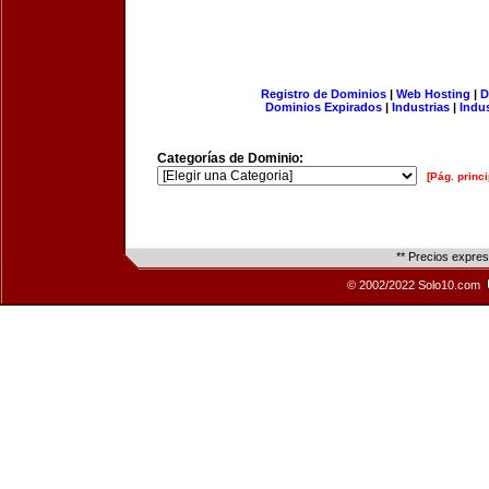
Registro de Dominios
|
Web Hosting
|
D
Dominios Expirados
|
Industrias
|
Indu
Categorías de Dominio:
[Pág. princi
** Precios expre
© 2002/2022 Solo10.com