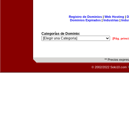
Registro de Dominios
|
Web Hosting
|
D
Dominios Expirados
|
Industrias
|
Indu
Categorías de Dominio:
[Pág. princi
** Precios expre
© 2002/2022 Solo10.com