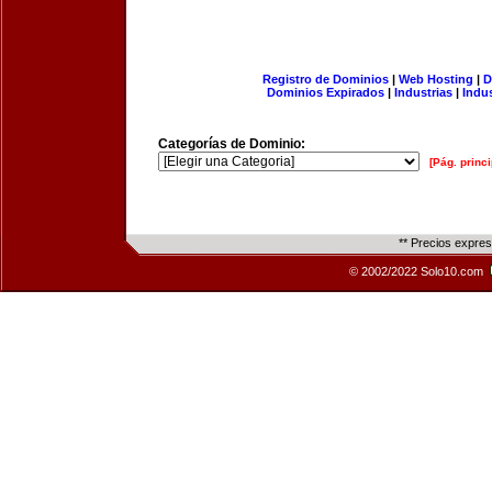
Registro de Dominios
|
Web Hosting
|
D
Dominios Expirados
|
Industrias
|
Indu
Categorías de Dominio:
[Pág. princi
** Precios expre
© 2002/2022 Solo10.com