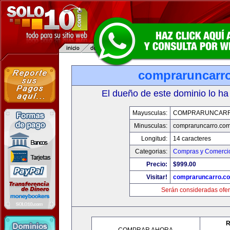
compraruncarr
El dueño de este dominio lo ha
Mayusculas:
COMPRARUNCAR
Minusculas:
compraruncarro.co
Longitud:
14 caracteres
Categorias:
Compras y Comercio
Precio:
$999.00
Visitar!
compraruncarro.c
Serán consideradas ofer
R