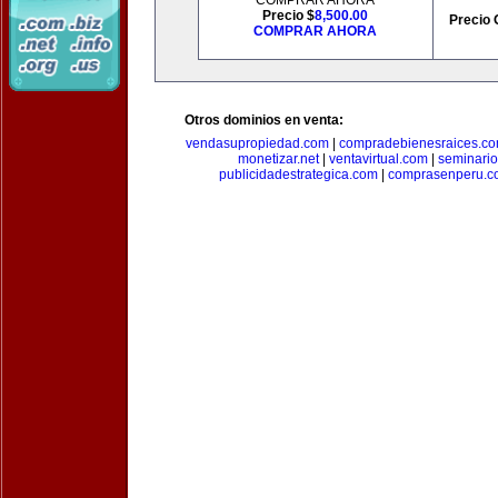
COMPRAR AHORA
Precio $
8,500.00
Precio 
COMPRAR AHORA
Otros dominios en venta:
vendasupropiedad.com
|
compradebienesraices.c
monetizar.net
|
ventavirtual.com
|
seminari
publicidadestrategica.com
|
comprasenperu.c