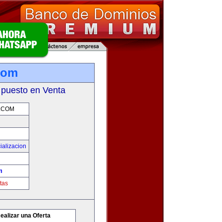
.com
 puesto en Venta
.COM
ializacion
m
tas
ealizar una Oferta