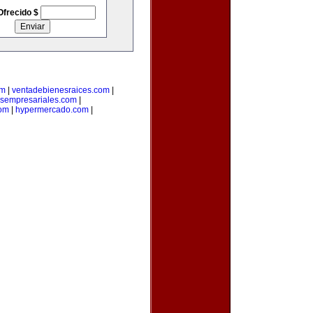
Ofrecido $
om
|
ventadebienesraices.com
|
osempresariales.com
|
om
|
hypermercado.com
|