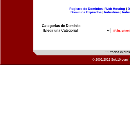
Registro de Dominios
|
Web Hosting
|
D
Dominios Expirados
|
Industrias
|
Indu
Categorías de Dominio:
[Pág. princi
** Precios expre
© 2002/2022 Solo10.com