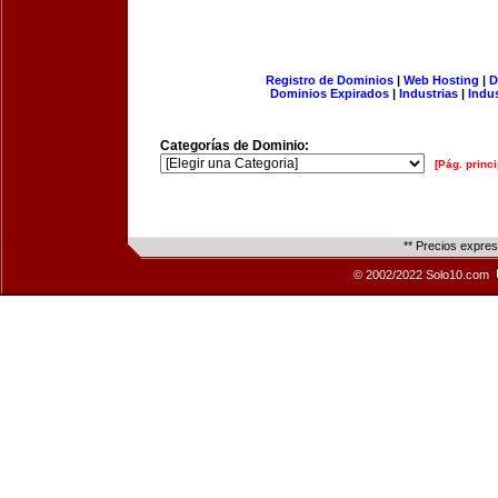
Registro de Dominios
|
Web Hosting
|
D
Dominios Expirados
|
Industrias
|
Indu
Categorías de Dominio:
[Pág. princi
** Precios expre
© 2002/2022 Solo10.com