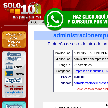
administracionemp
El dueño de este dominio lo ha
Mayusculas:
ADMINISTRACIONEMPR
Minusculas:
administracionempresas.
Longitud:
22 caracteres
Categorias:
Empresas e Industrias
,
Pr
Precio:
$600.00
Visitar!
administracionempresa
Serán consideradas ofer
R