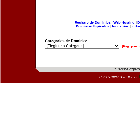
Registro de Dominios
|
Web Hosting
|
D
Dominios Expirados
|
Industrias
|
Indu
Categorías de Dominio:
[Pág. princi
** Precios expre
© 2002/2022 Solo10.com