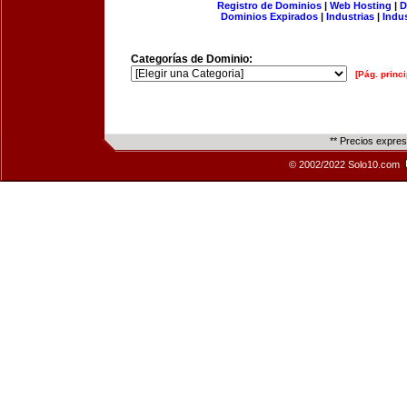
Registro de Dominios
|
Web Hosting
|
D
Dominios Expirados
|
Industrias
|
Indu
Categorías de Dominio:
[Pág. princi
** Precios expre
© 2002/2022 Solo10.com