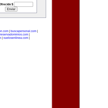
Ofrecido $
on.com
|
buscapersonal.com
|
reservadominios.com
|
m
|
vuelosenlinea.com
|