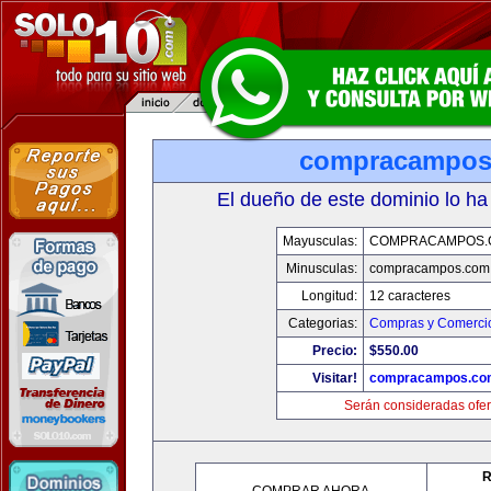
compracampos
El dueño de este dominio lo ha
Mayusculas:
COMPRACAMPOS.
Minusculas:
compracampos.com
Longitud:
12 caracteres
Categorias:
Compras y Comercio
Precio:
$550.00
Visitar!
compracampos.co
Serán consideradas ofer
R