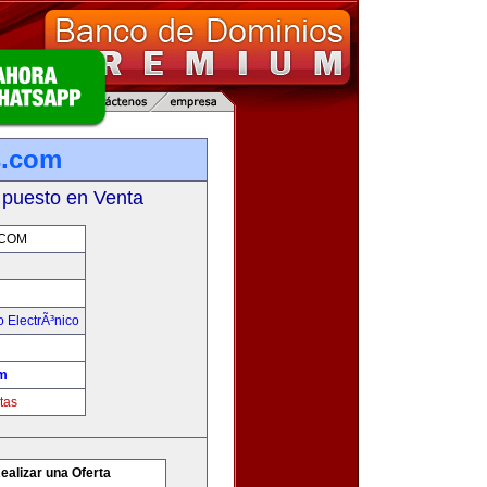
.com
 puesto en Venta
COM
 ElectrÃ³nico
m
tas
ealizar una Oferta