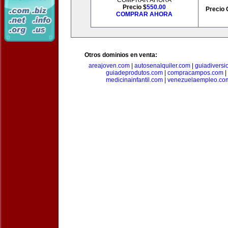
COMPRAR AHORA
Precio $
550.00
Precio 
COMPRAR AHORA
Otros dominios en venta:
areajoven.com
|
autosenalquiler.com
|
guiadiversi
guiadeprodutos.com
|
compracampos.com
|
medicinainfantil.com
|
venezuelaempleo.co