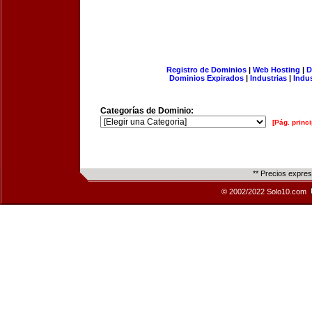
Registro de Dominios
|
Web Hosting
|
D
Dominios Expirados
|
Industrias
|
Indu
Categorías de Dominio:
[Pág. princi
** Precios expre
© 2002/2022 Solo10.com