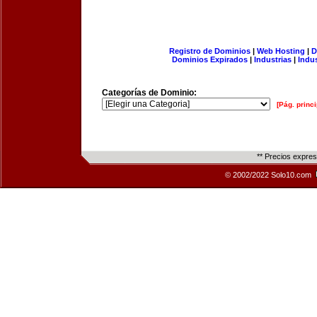
Registro de Dominios
|
Web Hosting
|
D
Dominios Expirados
|
Industrias
|
Indu
Categorías de Dominio:
[Pág. princi
** Precios expre
© 2002/2022 Solo10.com