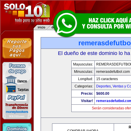
remerasdefutbo
El dueño de este dominio lo ha
Mayusculas:
REMERASDEFUTBO
Minusculas:
remerasdefutbol.com
Longitud:
15 caracteres
Categorias:
Deportes
,
Ventas y Co
Precio:
$600.00
Visitar!
remerasdefutbol.co
Serán consideradas ofer
R