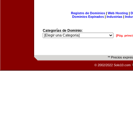
Registro de Dominios
|
Web Hosting
|
D
Dominios Expirados
|
Industrias
|
Indu
Categorías de Dominio:
[Pág. princi
** Precios expre
© 2002/2022 Solo10.com