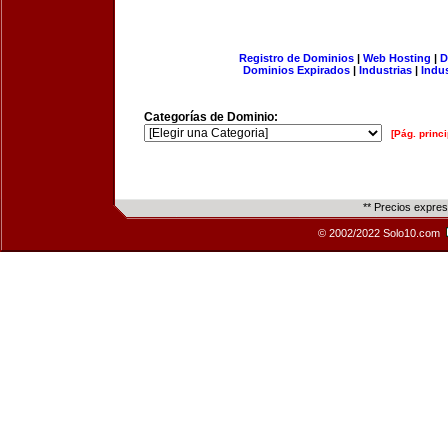
Registro de Dominios
|
Web Hosting
|
D
Dominios Expirados
|
Industrias
|
Indu
Categorías de Dominio:
[Pág. princi
** Precios expre
© 2002/2022 Solo10.com