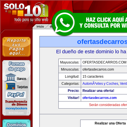
ofertasdecarro
El dueño de este dominio lo ha
Mayusculas:
OFERTASDECARROS.COM
Minusculas:
ofertasdecarros.com
Longitud:
15 caracteres
Categorias:
AutomÃ³viles y Coches
,
Vent
Precio:
Realizar una oferta!
Visitar!
ofertasdecarros.com
Serán consideradas ofer
Realizar una Oferta