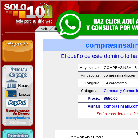
comprasinsali
El dueño de este dominio lo ha
Mayusculas:
COMPRASINSALIR
Minusculas:
comprasinsalir.com
Longitud:
14 caracteres
Categorias:
Compras y Comercio
Precio:
$550.00
Visitar!
comprasinsalir.co
Serán consideradas ofer
R