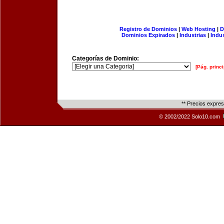
Registro de Dominios
|
Web Hosting
|
D
Dominios Expirados
|
Industrias
|
Indu
Categorías de Dominio:
[Pág. princi
** Precios expre
© 2002/2022 Solo10.com