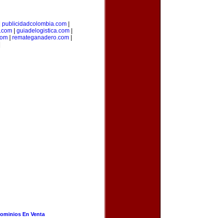
|
publicidadcolombia.com
|
.com
|
guiadelogistica.com
|
com
|
remateganadero.com
|
|
ominios En Venta