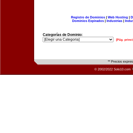
Registro de Dominios
|
Web Hosting
|
D
Dominios Expirados
|
Industrias
|
Indu
Categorías de Dominio:
[Pág. princi
** Precios expre
© 2002/2022 Solo10.com