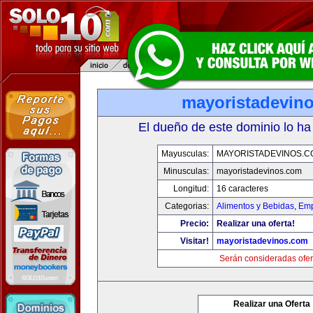
mayoristadevin
El dueño de este dominio lo ha
Mayusculas:
MAYORISTADEVINOS.C
Minusculas:
mayoristadevinos.com
Longitud:
16 caracteres
Categorias:
Alimentos y Bebidas
,
Emp
Precio:
Realizar una oferta!
Visitar!
mayoristadevinos.com
Serán consideradas ofer
Realizar una Oferta