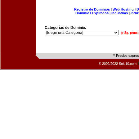
Registro de Dominios
|
Web Hosting
|
D
Dominios Expirados
|
Industrias
|
Indu
Categorías de Dominio:
[Pág. princi
** Precios expre
© 2002/2022 Solo10.com