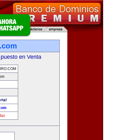
o.com
 puesto en Venta
BRO.COM
com
rta!
.com
tas