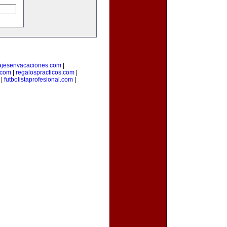
ajesenvacaciones.com
|
com
|
regalospracticos.com
|
|
futbolistaprofesional.com
|