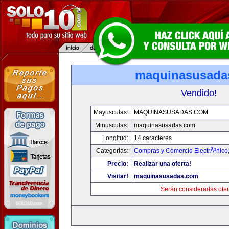
maquinasusada
Vendido!
Mayusculas:
MAQUINASUSADAS.COM
Minusculas:
maquinasusadas.com
Longitud:
14 caracteres
Categorias:
Compras y Comercio ElectrÃ³nico
Precio:
Realizar una oferta!
Visitar!
maquinasusadas.com
Serán consideradas ofer