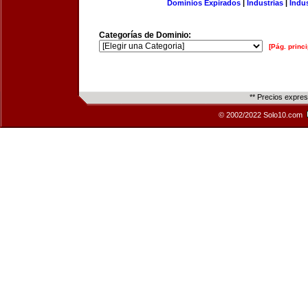
Dominios Expirados
|
Industrias
|
Indu
Categorías de Dominio:
[Pág. princi
** Precios expre
© 2002/2022 Solo10.com