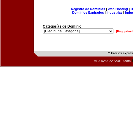
Registro de Dominios
|
Web Hosting
|
D
Dominios Expirados
|
Industrias
|
Indu
Categorías de Dominio:
[Pág. princi
** Precios expre
© 2002/2022 Solo10.com