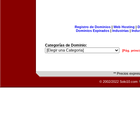
Registro de Dominios
|
Web Hosting
|
D
Dominios Expirados
|
Industrias
|
Indu
Categorías de Dominio:
[Pág. princi
** Precios expre
© 2002/2022 Solo10.com