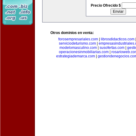
Precio Ofrecido $
Otros dominios en venta:
forosempresariales.com
|
librosdidacticos.com
serviciodeturismo.com
|
empresasindustriales
modelomasculino.com
|
susofertas.com
|
gest
operacionesinmobiliarias.com
|
rosarioweb.co
estrategiademarca.com
|
gestiondenegocios.co