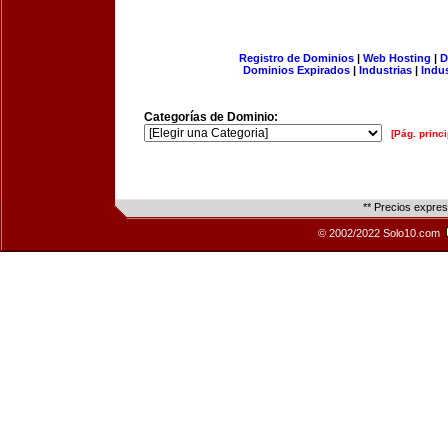
Registro de Dominios
|
Web Hosting
|
D
Dominios Expirados
|
Industrias
|
Indu
Categorías de Dominio:
[Pág. princi
** Precios expre
© 2002/2022 Solo10.com