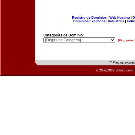
Registro de Dominios
|
Web Hosting
|
D
Dominios Expirados
|
Industrias
|
Indu
Categorías de Dominio:
[Pág. princi
** Precios expre
© 2002/2022 Solo10.com