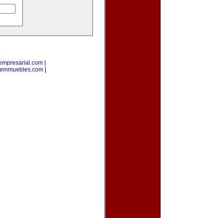
empresarial.com
|
einmuebles.com
|