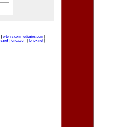
m
|
e-tenis.com
|
ediarios.com
|
s.net
|
fonox.com
|
fonox.net
|