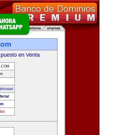
com
 puesto en Venta
D.COM
om
blicidad
ferta!
om
tas