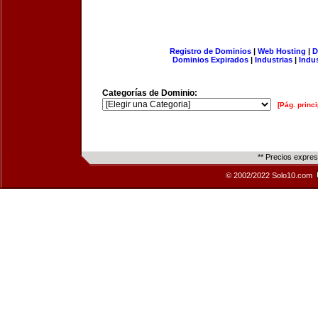
Registro de Dominios
|
Web Hosting
|
D
Dominios Expirados
|
Industrias
|
Indu
Categorías de Dominio:
[Pág. princi
** Precios expre
© 2002/2022 Solo10.com