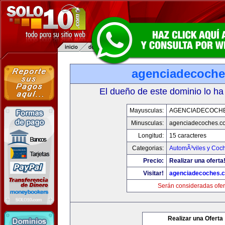
agenciadecoch
El dueño de este dominio lo ha
Mayusculas:
AGENCIADECOCH
Minusculas:
agenciadecoches.c
Longitud:
15 caracteres
Categorias:
AutomÃ³viles y Coc
Precio:
Realizar una oferta
Visitar!
agenciadecoches.
Serán consideradas ofer
Realizar una Oferta