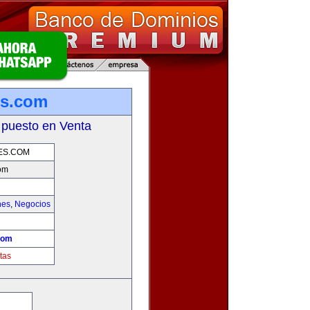
es.com
 puesto en Venta
ES.COM
om
hes
,
Negocios
!
com
tas