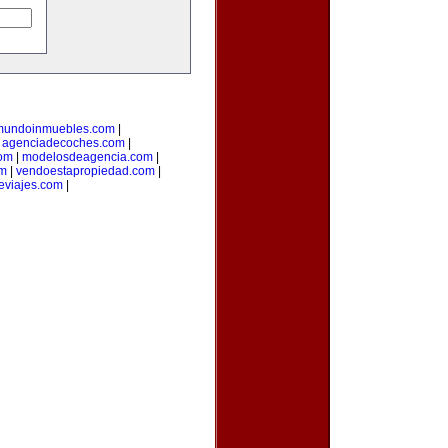
mundoinmuebles.com
|
|
agenciadecoches.com
|
com
|
modelosdeagencia.com
|
om
|
vendoestapropiedad.com
|
eviajes.com
|