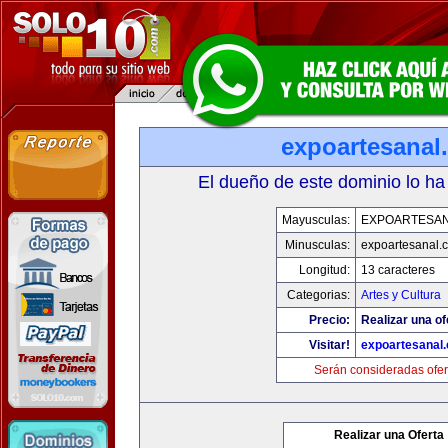
expoartesanal
El dueño de este dominio lo ha
Mayusculas:
EXPOARTESA
Minusculas:
expoartesanal.
Longitud:
13 caracteres
Categorias:
Artes y Cultura
Precio:
Realizar una of
Visitar!
expoartesanal
Serán consideradas ofer
Realizar una Oferta