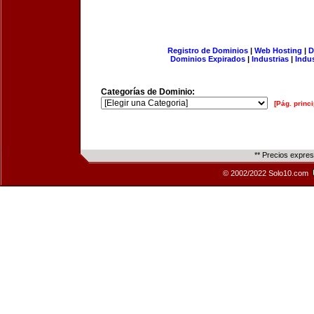
Registro de Dominios
|
Web Hosting
|
D
Dominios Expirados
|
Industrias
|
Indu
Categorías de Dominio:
[Pág. princi
** Precios expre
© 2002/2022 Solo10.com