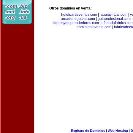
Otros dominios en venta:
hotelparaeventos.com
|
laguiavirtual.com
|
v
areadenegocios.com
|
guiaprofesional.com
lideresyemprendedores.com
|
ofertadafabrica.co
dominioalaventa.com
|
fabricadec
Registro de Dominios
|
Web Hosting
|
D