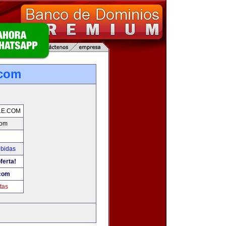
.com
LE.COM
com
ebidas
ferta!
.com
tas