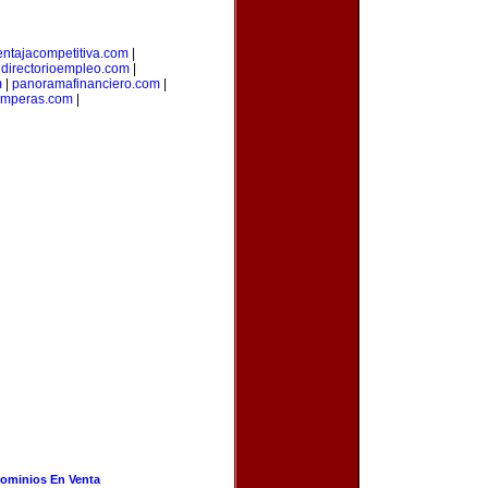
entajacompetitiva.com
|
|
directorioempleo.com
|
m
|
panoramafinanciero.com
|
amperas.com
|
ominios En Venta