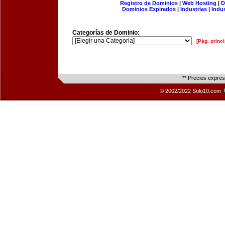
Registro de Dominios
|
Web Hosting
|
D
Dominios Expirados
|
Industrias
|
Indu
Categorías de Dominio:
[Pág. princi
** Precios expre
© 2002/2022 Solo10.com