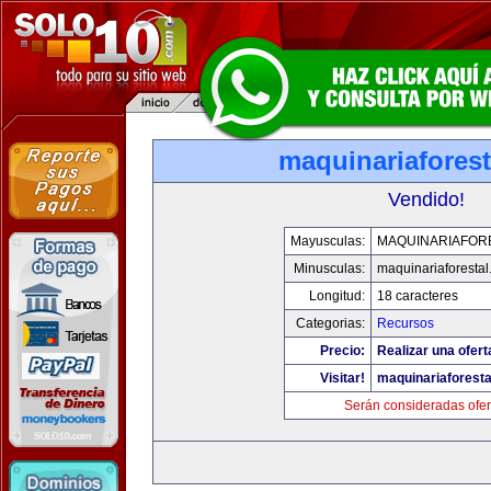
maquinariafores
Vendido!
Mayusculas:
MAQUINARIAFOR
Minusculas:
maquinariaforesta
Longitud:
18 caracteres
Categorias:
Recursos
Precio:
Realizar una ofert
Visitar!
maquinariaforest
Serán consideradas ofer