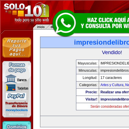
impresiondelibr
Vendido!
Mayusculas:
IMPRESIONDELI
Minusculas:
impresiondelibro
Longitud:
17 caracteres
Categorias:
Artes y Cultura
,
Ne
Precio:
Realizar una ofer
Visitar!
impresiondelibr
Serán consideradas ofer