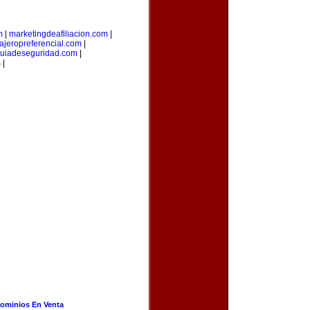
m
|
marketingdeafiliacion.com
|
iajeropreferencial.com
|
uiadeseguridad.com
|
m
|
ominios En Venta