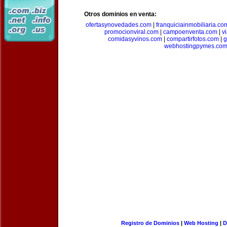
Otros dominios en venta:
ofertasynovedades.com
|
franquiciainmobiliaria.co
promocionviral.com
|
campoenventa.com
|
v
comidasyvinos.com
|
compartirfotos.com
|
g
webhostingpymes.co
Registro de Dominios
|
Web Hosting
|
D