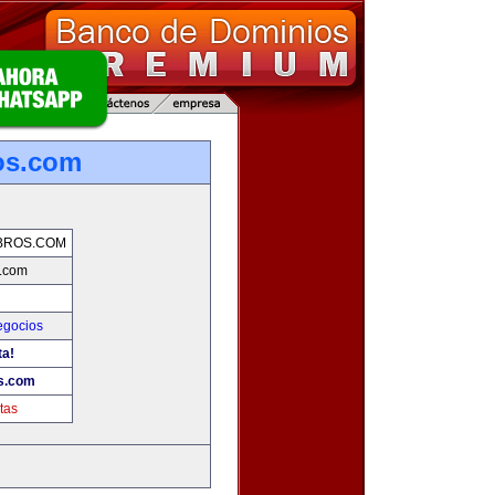
os.com
BROS.COM
s.com
gocios
ta!
os.com
tas