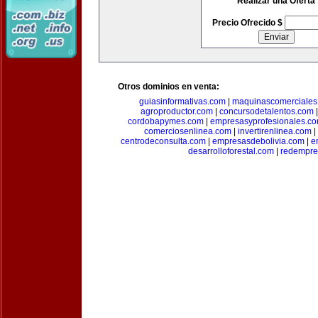
Realizar una Oferta
Precio Ofrecido $
Otros dominios en venta:
guiasinformativas.com
|
maquinascomerciales
agroproductor.com
|
concursodetalentos.com
cordobapymes.com
|
empresasyprofesionales.c
comerciosenlinea.com
|
invertirenlinea.com
|
centrodeconsulta.com
|
empresasdebolivia.com
|
e
desarrolloforestal.com
|
redempre