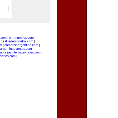
.com
|
e-inmuebles.com
|
|
desfiledemodelos.com
|
om
|
comercioargentino.com
|
argentinaeventos.com
|
mpresasinternacionales.com
|
sarios.com
|