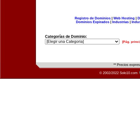
Registro de Dominios
|
Web Hosting
|
D
Dominios Expirados
|
Industrias
|
Indu
Categorías de Dominio:
[Pág. princi
** Precios expre
© 2002/2022 Solo10.com