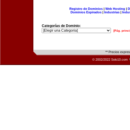
Registro de Dominios
|
Web Hosting
|
D
Dominios Expirados
|
Industrias
|
Indu
Categorías de Dominio:
[Pág. princi
** Precios expre
© 2002/2022 Solo10.com