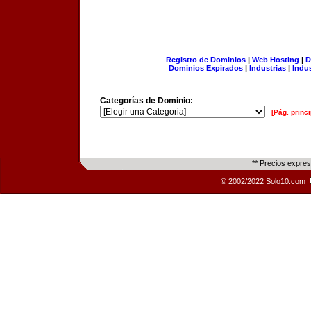
Registro de Dominios
|
Web Hosting
|
D
Dominios Expirados
|
Industrias
|
Indu
Categorías de Dominio:
[Pág. princi
** Precios expre
© 2002/2022 Solo10.com