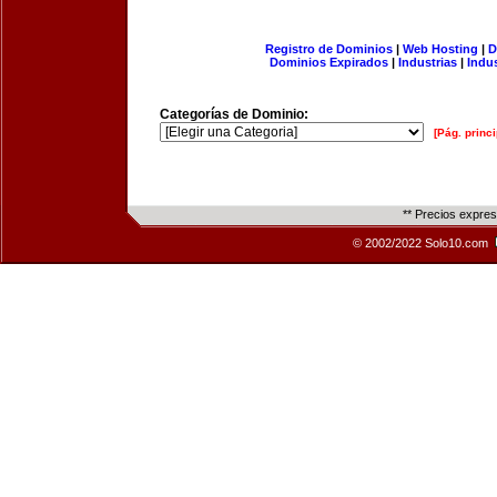
Registro de Dominios
|
Web Hosting
|
D
Dominios Expirados
|
Industrias
|
Indu
Categorías de Dominio:
[Pág. princi
** Precios expre
© 2002/2022 Solo10.com