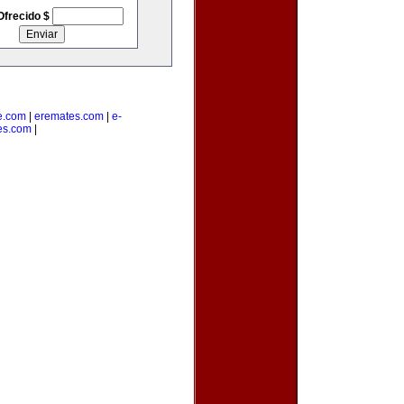
Ofrecido $
e.com
|
eremates.com
|
e-
es.com
|