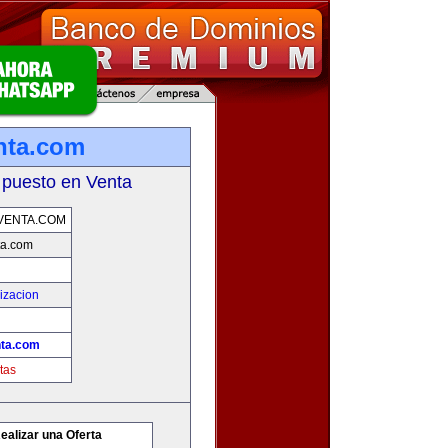
nta.com
 puesto en Venta
VENTA.COM
ta.com
izacion
nta.com
tas
ealizar una Oferta