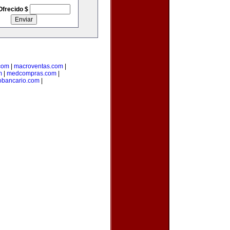
Ofrecido $
.com
|
macroventas.com
|
m
|
medcompras.com
|
bancario.com
|