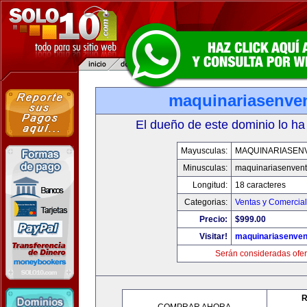
maquinariasenve
El dueño de este dominio lo ha
Mayusculas:
MAQUINARIASEN
Minusculas:
maquinariasenven
Longitud:
18 caracteres
Categorias:
Ventas y Comercial
Precio:
$999.00
Visitar!
maquinariasenve
Serán consideradas ofer
R