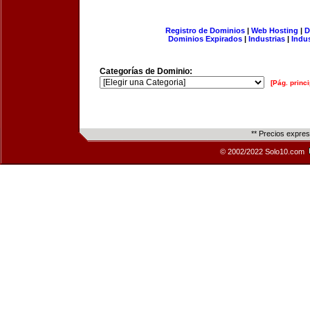
Registro de Dominios
|
Web Hosting
|
D
Dominios Expirados
|
Industrias
|
Indu
Categorías de Dominio:
[Pág. princi
** Precios expre
© 2002/2022 Solo10.com